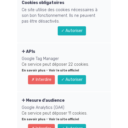
Cookies obligatoires
Ce site utilise des cookies nécessaires à
son bon fonctionnement. Ils ne peuvent
pas être désactivés.
Arnaque Google Business Profile
Autoriser
Sécurité Web : Pourquoi ne jamais donner ses accès Google ?
Double authentification, délégation d'accès, arnaque à la fiche
d'établissement : Le guide complet de la Fée de la Technique
pour rester en sécurité.
APIs
Google Tag Manager
Lire la suite
Ce service peut déposer 22 cookies.
-
En savoir plus
Voir le site officiel
Interdire
Autoriser
Mesure d'audience
Comment j’ai co-créé le site d’Aurélie Blanchier,
Google Analytics (GA4)
coach & thérapeute
Ce service peut déposer 11 cookies.
-
En savoir plus
Voir le site officiel
Découvrez le cas client : un site web sur-mesure pour coachs
et thérapeutes, avec tunnel de vente, blog SEO et agenda