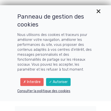
Panneau de gestion des
cookies
Business
Nous utilisons des cookies et traceurs pour
améliorer votre navigation, améliorer les
performances du site, vous proposer des
<p>Lancements Leaders D&eacute;veloppement
contenus adaptés à vos centres d’intérêt, des
messages personnalisés et des
Personnel / Business</p>
fonctionnalités de partage sur les réseaux
sociaux. Vous pouvez les accepter, les
paramétrer et les refuser à tout moment.
Interdire
Autoriser
Accueil
›
Blog
›
Categories
›
Business
Consulter la politique des cookies