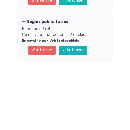
Interdire
Autoriser
automatisé.
Lire la suite
Régies publicitaires
Facebook Pixel
Ce service peut déposer 9 cookies.
-
En savoir plus
Voir le site officiel
Interdire
Autoriser
💻 Libérez-vous des problèmes techniques et
développez votre entreprise en ligne avec
facilité ! 💪🚀
🔥 Vous souhaitez développer votre entreprise en ligne, mais
vous vous sentez parfois submergé par les défis
technologiques qui se dressent devant vous. Plutôt que de
vous décourager, imaginez l'opportunité extraordinaire de
maîtriser ces outils pour propulser votre activité vers de
nouveaux sommets ! 💡💻
Lire la suite