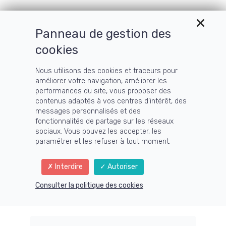
Panneau de gestion des
cookies
Nous utilisons des cookies et traceurs pour
améliorer votre navigation, améliorer les
performances du site, vous proposer des
contenus adaptés à vos centres d’intérêt, des
✨ LA FÉE DE LA TECHNIQUE
messages personnalisés et des
fonctionnalités de partage sur les réseaux
sociaux. Vous pouvez les accepter, les
Tu veux vendre ta formation
paramétrer et les refuser à tout moment.
sans te noyer dans la
technique
?
Interdire
Autoriser
Je transforme la technique en un système fluide et
Consulter la politique des cookies
automatisé pour que tu puisses te concentrer sur ce que tu
fais de mieux :
accompagner.
Informaticienne depuis 2001 + Spécialiste LearnyBox depuis 2017