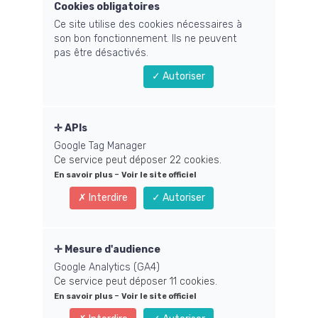
Cookies obligatoires
Ce site utilise des cookies nécessaires à
Découvrir mes offres
son bon fonctionnement. Ils ne peuvent
pas être désactivés.
Réserver un diagnostic
Autoriser
APIs
Google Tag Manager
Ce service peut déposer 22 cookies.
-
En savoir plus
Voir le site officiel
Interdire
Autoriser
Mesure d'audience
Google Analytics (GA4)
✦ MA MÉTHODE
Ce service peut déposer 11 cookies.
-
En savoir plus
Voir le site officiel
Le Chemin Magique : 4 étapes pour