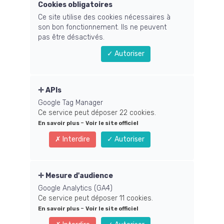
Cookies obligatoires
Comment les vidéos mises en ligne sont
Ce site utilise des cookies nécessaires à
protégées des téléchargement par les
son bon fonctionnement. Ils ne peuvent
stagiaires (pour éviter les
pas être désactivés.
diffusions/publications gratuites sur Internet
Autoriser
par les stagiaires) ?
Comment mettre à jour son numéro de CB et
APIs
relancer un abonnement ?
Google Tag Manager
Ce service peut déposer 22 cookies.
-
Je n'ai pas accès à ma formation
En savoir plus
Voir le site officiel
Interdire
Autoriser
Comment changer ma CB suite à un échec de
paiement ?
Mesure d'audience
Google Analytics (GA4)
J'ai commandé la formation mais je n'ai rien
Ce service peut déposer 11 cookies.
reçu !
-
En savoir plus
Voir le site officiel