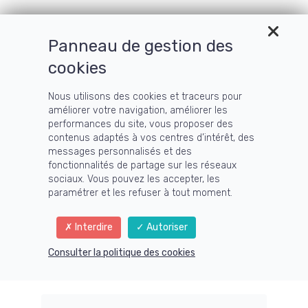
Panneau de gestion des
cookies
Nous utilisons des cookies et traceurs pour
FAQ
améliorer votre navigation, améliorer les
performances du site, vous proposer des
contenus adaptés à vos centres d’intérêt, des
messages personnalisés et des
fonctionnalités de partage sur les réseaux
Rechercher
sociaux. Vous pouvez les accepter, les
paramétrer et les refuser à tout moment.
Formations
Interdire
Autoriser
7 articles
Où peut-on ajouter des Questions
Consulter la politique des cookies
Réponses pour les afficher dans l'aide de ma
formation ?