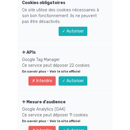
Cookies obligatoires
vous inspire >>
Ce site utilise des cookies nécessaires à
son bon fonctionnement. Ils ne peuvent
pas être désactivés.
Business
05 Janvier 2021
Autoriser
Vous est-il déjà
APIs
arrivé de vous dire
Google Tag Manager
Ce service peut déposer 22 cookies.
que tout pourrait
-
En savoir plus
Voir le site officiel
être mieux dans
Interdire
Autoriser
votre vie ?
Mesure d'audience
Vous est-il déjà
Google Analytics (GA4)
Ce service peut déposer 11 cookies.
arrivé de vous dire
-
En savoir plus
Voir le site officiel