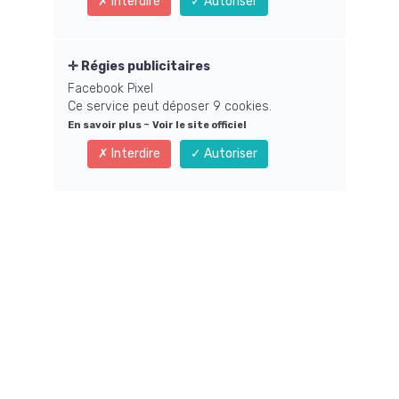
« si quelqu’un me
Interdire
Autoriser
montrait comment
faire alors je
Régies publicitaires
Facebook Pixel
m’investirais à fond
Ce service peut déposer 9 cookies.
-
pour améliorer ma
En savoir plus
Voir le site officiel
Interdire
Autoriser
vie » ?
Et si vous deveniez
une personne
inarrêtable ? Ce
serait merveilleux
n’est-ce pas ?
Avez-vous déjà