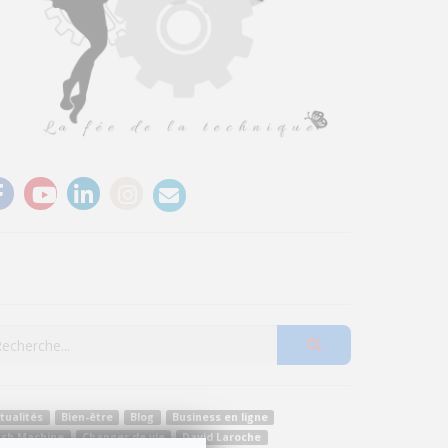
tualités
Bien-être
Blog
Business en ligne
ash Machine
Changer de vie
David Laroche