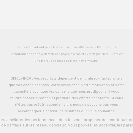
Ce site n'appartient pas à Meta et n'est pas affilié à Meta Platforms, Inc.
Le contenu de ce site web et de ces pages n'a pas été vérifié par Meta - Meta est
une marque déposée de Meta Platforms, Inc.
DISCLAIMER : Vos résultats dépendent de nombreux facteurs tels
que vos connaissances, votre expérience, votre motivation et votre
capacité à appliquer les conseils que nous prodiguons. Il vous
es-
faudra passer à l'action et produire des efforts constants. Si vous
n'êtes pas prêt à l'accepter, alors nous ne pouvons pas vous
accompagner à obtenir les résultats que vous souhaitez.
tion, améliorer les performances du site, vous proposer des contenus a
 de partage sur les réseaux sociaux. Vous pouvez les accepter, les para