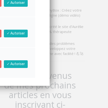
tre site)
Autoriser
Nouveauté LearnyBox : Créez votre
communauté en ligne (démo vidéo)
Comment j’ai co-créé le site d’Aurélie
Blanchier, coach & thérapeute
Autoriser
💻 Libérez-vous des problèmes
techniques et développez votre
entreprise en ligne avec facilité ! 💪🚀
Autoriser
Soyez prévenus
de mes prochains
articles en vous
inscrivant ci-