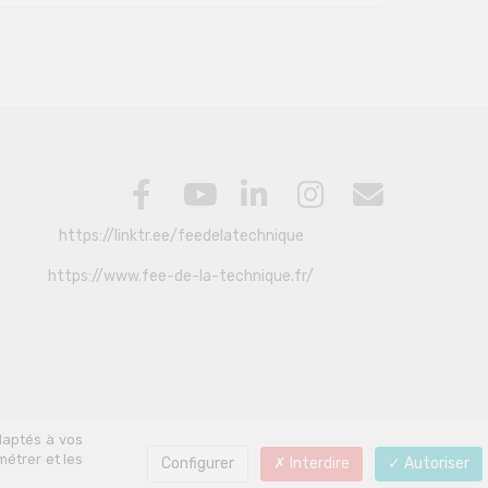
https://linktr.ee/feedelatechnique
https://www.fee-de-la-technique.fr/
daptés à vos
métrer et les
Configurer
Interdire
Autoriser