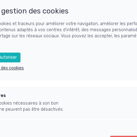
D
gestion des cookies
F
Le
Re
ookies et traceurs pour améliorer votre navigation, améliorer les perf
ontenus adaptés à vos centres d’intérêt, des messages personnalis
artage sur les réseaux sociaux. Vous pouvez les accepter, les paramét
Tou
Act
Bu
Cl
utoriser
JJC
Le
e des cookies
Yo
res
 cookies nécessaires à son bon
 ne peuvent pas être désactivés.