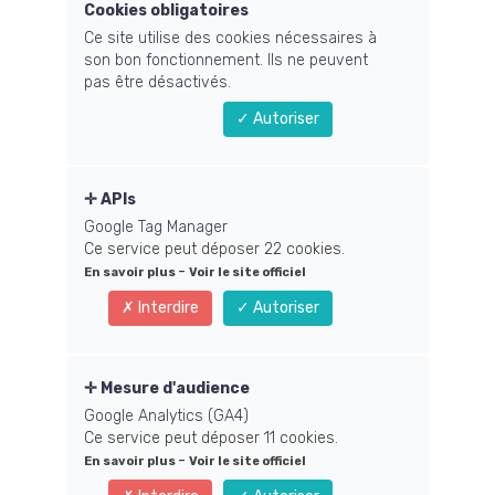
solutions claires et automatisées,
Cookies obligatoires
je fais en sorte que votre expertise
Ce site utilise des cookies nécessaires à
son bon fonctionnement. Ils ne peuvent
rayonne et évolue sans stress
pas être désactivés.
technique.
Autoriser
APIs
Google Tag Manager
Ce service peut déposer 22 cookies.
-
En savoir plus
Voir le site officiel
Interdire
Autoriser
Mesure d'audience
Google Analytics (GA4)
Ce service peut déposer 11 cookies.
-
En savoir plus
Voir le site officiel