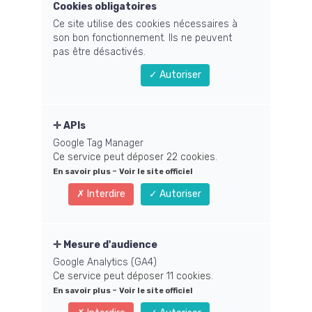
Cookies obligatoires
Recevez chaque
Ce site utilise des cookies nécessaires à
son bon fonctionnement. Ils ne peuvent
semaine,
pas être désactivés.
1
Autoriser
Mind Trick* explosif
pour faire s'envoler
APIs
vos taux de
Google Tag Manager
Ce service peut déposer 22 cookies.
conversion
-
En savoir plus
Voir le site officiel
Interdire
Autoriser
Mesure d'audience
Google Analytics (GA4)
Ce service peut déposer 11 cookies.
-
En savoir plus
Voir le site officiel