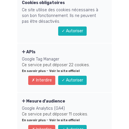
Cookies obligatoires
Ce site utilise des cookies nécessaires à
son bon fonctionnement. Ils ne peuvent
Quelles sont les thématiques qui vous intéressent ? *
pas être désactivés.
LearnyBox
Autoriser
Business / Marketing
Spiritualité / Dev Perso
APIs
Votre adresse mail est enregistrée dans un fichier
informatisé. En indiquant votre adresse mail, vous
Google Tag Manager
acceptez en échange de notre cadeau que nous vous
Ce service peut déposer 22 cookies.
adressions des offres personnalisées de formations.
-
En savoir plus
Voir le site officiel
Vous pouvez vous désinscrire à tout moment en nous
Interdire
Autoriser
adressant un mail et à travers les liens de
désinscription.
Je m'inscris maintenant
Mesure d'audience
Google Analytics (GA4)
Ce service peut déposer 11 cookies.
Vos informations sont protégées.
-
En savoir plus
Voir le site officiel