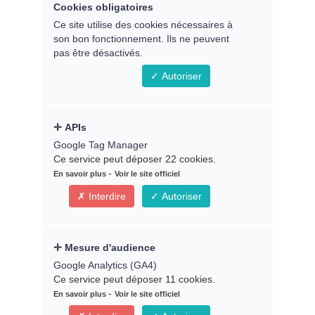
Cookies obligatoires
Ce site utilise des cookies nécessaires à
son bon fonctionnement. Ils ne peuvent
pas être désactivés.
Autoriser
APIs
Google Tag Manager
Ce service peut déposer 22 cookies.
-
En savoir plus
Voir le site officiel
Interdire
Autoriser
Mesure d'audience
Choisissez une date et un horaire ci-
Google Analytics (GA4)
dessous :
Ce service peut déposer 11 cookies.
-
En savoir plus
Voir le site officiel