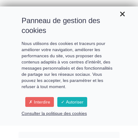
Conférence offerte par la Fée de la Technique
Panneau de gestion des
cookies
Comment avoir
Nous utilisons des cookies et traceurs pour
améliorer votre navigation, améliorer les
rapidement
performances du site, vous proposer des
contenus adaptés à vos centres d’intérêt, des
un site
messages personnalisés et des fonctionnalités
de partage sur les réseaux sociaux. Vous
opérationnel
pouvez les accepter, les paramétrer et les
refuser à tout moment.
pour
vendre en ligne
Interdire
Autoriser
Consulter la politique des cookies
Commencez à
communiquer immédiatement
et
construisez votre audience
dès maintenant !