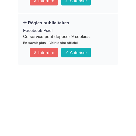
Interdire
Autoriser
Régies publicitaires
Facebook Pixel
Ce service peut déposer 9 cookies.
-
En savoir plus
Voir le site officiel
Interdire
Autoriser
* Indique un champ obligatoire
Cliquer ici pour Valider
l'inscription
Votre adresse mail est enregistrée dans un fichier
informatisé. En cochant cette case et en indiquant votre
adresse mail, vous acceptez de recevoir des offres
commerciales de notre part. Vous pouvez vous désinscrire à
tout moment à travers les liens de désinscription en bas de