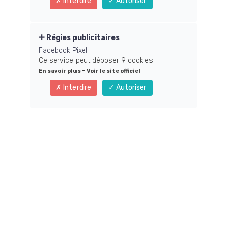
Interdire
Autoriser
Régies publicitaires
PRÉNOM *
Facebook Pixel
Ce service peut déposer 9 cookies.
-
En savoir plus
Voir le site officiel
ADRESSE EMAIL *
Interdire
Autoriser
MOT DE PASSE *
RETAPEZ VOTRE MOT DE PASSE *
NUMÉRO DE TÉLÉPHONE