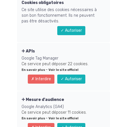
Cookies obligatoires
Ce site utilise des cookies nécessaires à
Remplissez le
son bon fonctionnement. Ils ne peuvent
pas être désactivés.
formulaire ci-dessous
Autoriser
pour vous inscrire au
programme
APIs
Google Tag Manager
d'affiliation
Ce service peut déposer 22 cookies.
-
En savoir plus
Voir le site officiel
Interdire
Autoriser
Recevez jusqu'à X euros de
Mesure d'audience
commissions !
Google Analytics (GA4)
Ce service peut déposer 11 cookies.
-
En savoir plus
Voir le site officiel
NOM *